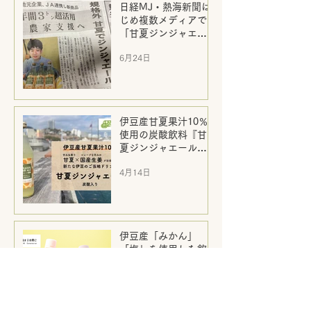
日経MJ・熱海新聞は
じめ複数メディアで
「甘夏ジンジャエー
ル」をご紹介
6月24日
伊豆産甘夏果汁10％
使用の炭酸飲料『甘
夏ジンジャエール』
新発売
4月14日
伊豆産「みかん」
「梅」を使用した飲
むゼリー2種 新発売！
2月19日