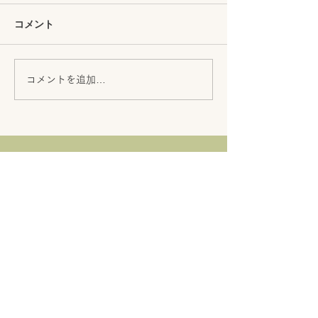
コメント
伊豆産甘夏果汁10％使用
伊豆産「みかん
コメントを追加…
の炭酸飲料『甘夏ジンジ
を使用した飲む
ャエール』新発売
新発売！
オンラインでのご注文はこちら
（外部リンクが開きます）