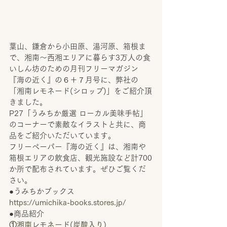
葉山、鎌倉から小田原、湯河原、箱根ま
で、湘南〜西湘エリアに暮らす3万人の食
いしん坊のための月刊フリーマガジン
『海の近く』の６＋７月号に、弊社の
「湘南レモネード(シロップ)」をご紹介頂
きました。
P27「うみちか厳選 ローカル美味手帖」
のコーナーで素敵なイラストと共に、商
品をご紹介いただいています。
フリーペーパー『海の近く』は、湘南や
箱根エリアの飲食店、観光施設など計700
か所で配布されています。ぜひご覧くだ
さい。
●うみちかブックス
https://umichika-books.stores.jp/
●商品紹介
①湘南レモネード(炭酸入り)