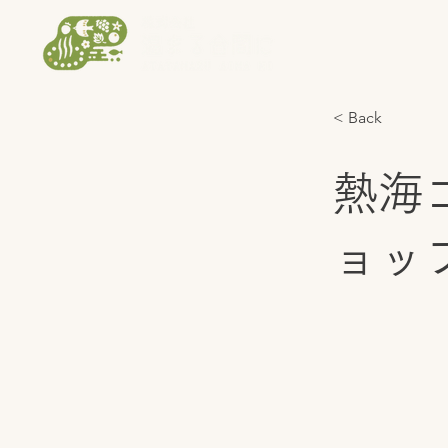
< Back
熱海
ョップ